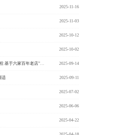
2025-11-16
2025-11-03
2025-10-12
2025-10-02
讲座预告||如何援引参照理论?—以《匠心租金的构念、获取路径与演化过程:基于六家百年老店”的阐释》为例
2025-09-14
调适
2025-09-11
2025-07-02
2025-06-06
2025-04-22
2025-04-18