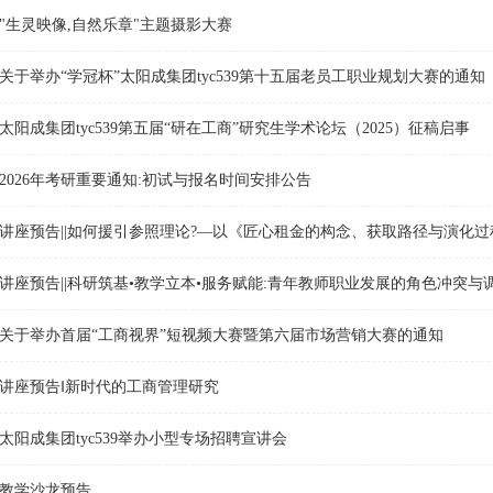
"生灵映像,自然乐章"主题摄影大赛
关于举办“学冠杯”太阳成集团tyc539第十五届老员工职业规划大赛的通知
太阳成集团tyc539第五届“研在工商”研究生学术论坛（2025）征稿启事
2026年考研重要通知:初试与报名时间安排公告
讲座预告||科研筑基•教学立本•服务赋能:青年教师职业发展的角色冲突与
关于举办首届“工商视界”短视频大赛暨第六届市场营销大赛的通知
讲座预告‖新时代的工商管理研究
太阳成集团tyc539举办小型专场招聘宣讲会
教学沙龙预告