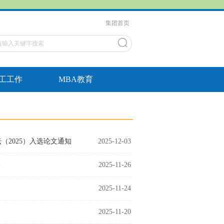
集团首页
工工作
MBA教育
坛（2025）入选论文通知
2025-12-03
会
2025-11-26
2025-11-24
2025-11-20